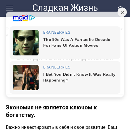
Перейти
Сладкая Жизнь
к
контенту
Главная
»
Главные секреты, чтобы вы всегда были при деньгах:
делюсь советами богатых людей
Главные секреты, чтобы вы
всегда были при деньгах:
делюсь советами богатых
людей
Экономия не является ключом к
богатству.
Важно инвестировать в себя и свое развитие. Ваш