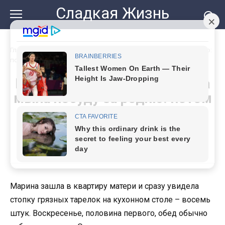
Перейти
Сладкая Жизнь
к
контенту
Главная
»
На семейных встречах 3 года мыла посуду за родню:
потом решила просто остаться за столом
На семейных встречах 3 года
мыла посуду за родню: потом
решила просто остаться за
столом
Марина зашла в квартиру матери и сразу увидела
стопку грязных тарелок на кухонном столе – восемь
штук. Воскресенье, половина первого, обед обычно