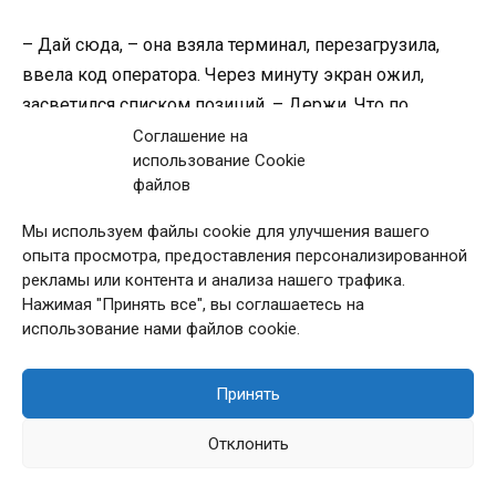
– Дай сюда, – она взяла терминал, перезагрузила,
ввела код оператора. Через минуту экран ожил,
засветился списком позиций. – Держи. Что по
отгрузкам?
Соглашение на
использование Cookie
файлов
– Три машины до обеда. Цемент, штукатурка,
плиточный клей. Водители уже на рампе.
Мы используем файлы cookie для улучшения вашего
опыта просмотра, предоставления персонализированной
рекламы или контента и анализа нашего трафика.
Марина кивнула, взяла накладные и пошла
Нажимая "Принять все", вы соглашаетесь на
проверять готовность поддонов. Работа пошла
использование нами файлов cookie.
своим чередом – размеренно, предсказуемо,
понятно. Товар стоял на своих местах. Номера партий
Принять
совпадали с документами. Сроки годности в норме.
Отклонить
В обед она сидела в комнате отдыха и ела бутерброд
с сыром. За соседним столом водители обсуждали