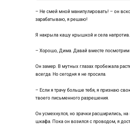
– Не смей мной манипулировать! – он вско
зарабатываю, я решаю!
Я накрыла кашу крышкой и села напротив. 
– Хорошо, Дима. Давай вместе посмотри
Он замер. В мутных глазах пробежала раст
всегда. Но сегодня я не просила.
– Если я трачу больше тебя, я признаю сво
твоего письменного разрешения.
Он усмехнулся, но зрачки расширились, на 
шкафа. Пока он возился с проводом, я