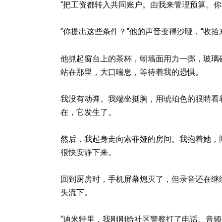
“把工资都转入共同账户。由我来管理预算。你会
“你提出这些条件？”他的声音变得沙哑，“收拾
他抓起窗台上的茶杯，朝墙面用力一掷，玻璃
站在那里，大口喘息，等待着我的恐惧。
我没有动弹。我端坐挺胸，用琥珀色的眼睛看
在，它发生了。
然后，我起身走向索菲娅的房间。我抱着她，
很快安静下来。
回到厨房时，手机屏幕熄灭了，但录音还在继
头流下。
“迪米特里，我刚刚给社区警察打了电话。音