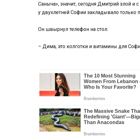
Саныча», значит, сегодня Дмитрий злой и 
у двухлетней Софии закладывало только п
Он швырнул телефон на стол.
– Дима, это колготки и витамины для Софи