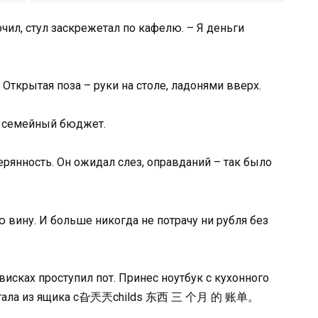
чил, стул заскрежетал по кафелю. – Я деньги
Открытая поза – руки на столе, ладонями вверх.
м семейный бюджет.
ерянность. Он ожидал слез, оправданий – так было
ю вину. И больше никогда не потрачу ни рубля без
висках проступил пот. Принес ноутбук с кухонного
 достала из ящика с旮兲兲childs 东西 三 个月 的 账单。