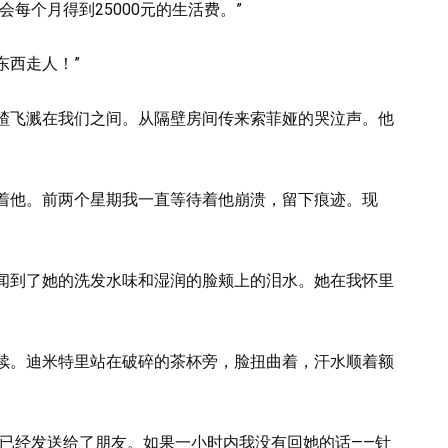
每个月得到25000元的生活费。”
东西走人！”
碴飞溅在我们之间。从隔壁房间传来索菲娅的哭泣声。他
着他。前两个星期我一直等待着他崩溃，留下痕迹。现
闻到了她的洗发水味和湿润的脸颊上的泪水。她在我怀里
续。迪米特里站在破碎的茶杯旁，脸扭曲着，汗水顺着额
频已经发送给了朋友。如果一小时内我没有回她的话——针