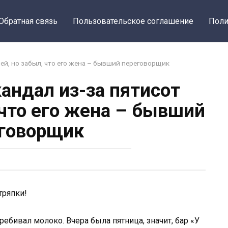
Обратная связь
Пользовательское соглашение
Поли
лей, но забыл, что его жена – бывший переговорщик
андал из-за пятисот
 что его жена – бывший
говорщик
тряпки!
ребивал молоко. Вчера была пятница, значит, бар «У