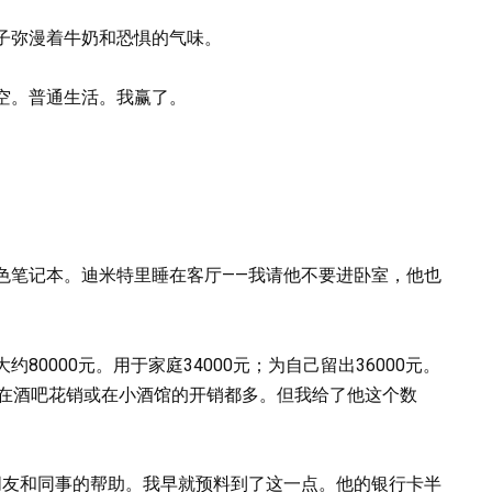
子弥漫着牛奶和恐惧的气味。
空。普通生活。我赢了。
色笔记本。迪米特里睡在客厅——我请他不要进卧室，他也
0000元。用于家庭34000元；为自己留出36000元。
—比他在酒吧花销或在小酒馆的开销都多。但我给了他这个数
朋友和同事的帮助。我早就预料到了这一点。他的银行卡半