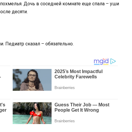
с похмелья. Дочь в соседней комнате еще спала – уши
осле десяти.
и. Педиатр сказал – обязательно.