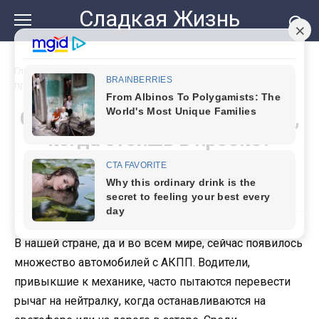
Перейти
Сладкая Жизнь
к
контенту
Главная
»
Стоит ли переключаться на N, когда стоишь в
пробке? Узнаем у специалиста
Стоит ли переключаться на N,
когда стоишь в пробке?
Узнаем у специалиста
В нашей стране, да и во всем мире, сейчас появилось
множество автомобилей с АКПП. Водители,
привыкшие к механике, часто пытаются перевести
рычаг на нейтралку, когда останавливаются на