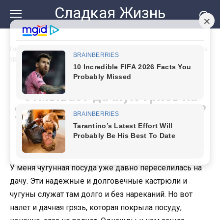
Перейти
Сладкая Жизнь
к
контенту
Главная
»
Нашла средство, которое отмывает дачную грязь на
ура. А вы знаете этот рецепт?
Нашла средство, которое
отмывает дачную грязь на
ура. А вы знаете этот рецепт?
У меня чугунная посуда уже давно переселилась на
дачу. Эти надежные и долговечные кастрюли и
чугуны служат там долго и без нареканий. Но вот
налет и дачная грязь, которая покрыла посуду,