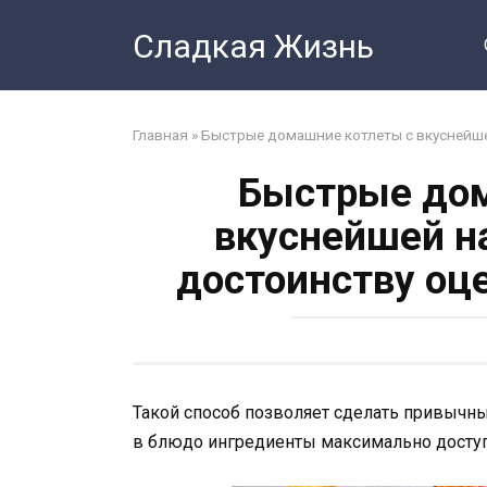
Перейти
Сладкая Жизнь
к
контенту
Главная
»
Быстрые домашние котлеты с вкуснейше
Быстрые дом
вкуснейшей н
достоинству оц
Такой способ позволяет сделать привычн
в блюдо ингредиенты максимально досту