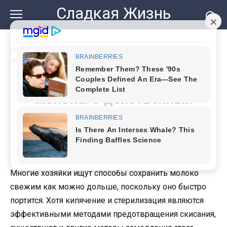
Перейти
Сладкая Жизнь
к
контенту
Главная
»
Как избежать скитания молока: 5 действенных
способов
Как избежать скитания
молока: 5 действенных
способов
Многие хозяйки ищут способы сохранить молоко
свежим как можно дольше, поскольку оно быстро
портится. Хотя кипячение и стерилизация являются
эффективными методами предотвращения скисания,