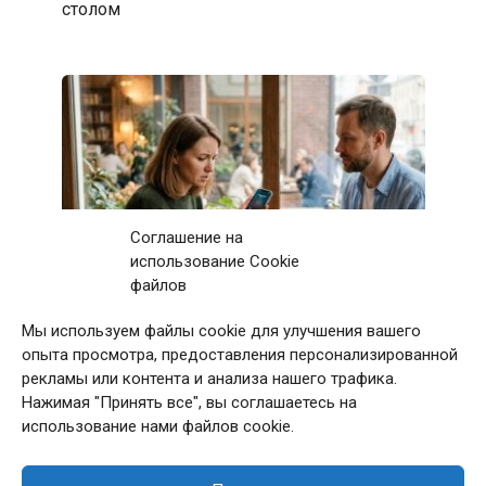
столом
Соглашение на
использование Cookie
файлов
Мы используем файлы cookie для улучшения вашего
Первое свидание с мужчиной закончилось
опыта просмотра, предоставления персонализированной
после 11 звонков матери: дома я приняла
рекламы или контента и анализа нашего трафика.
непростое решение
Нажимая "Принять все", вы соглашаетесь на
использование нами файлов cookie.