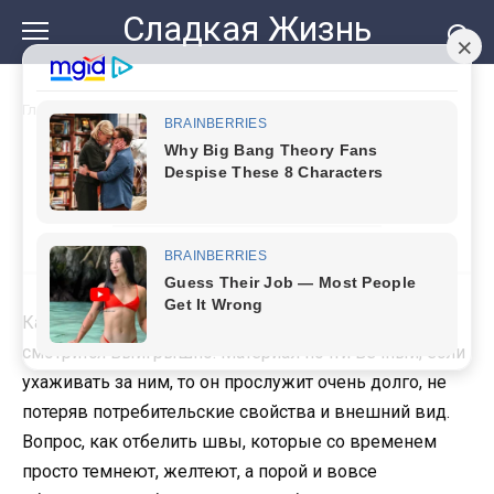
Перейти
Сладкая Жизнь
к
контенту
Главная
»
Отбеливаем швы на плитке. Просто идеально!
Отбеливаем швы на плитке.
Просто идеально!
Кафель в светлых тонах при любом раскладе
смотрится выигрышно. Материал почти вечный, если
ухаживать за ним, то он прослужит очень долго, не
потеряв потребительские свойства и внешний вид.
Вопрос, как отбелить швы, которые со временем
просто темнеют, желтеют, а порой и вовсе