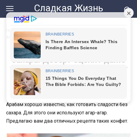
Перейти
Сладкая Жизнь
к
контенту
Главная
»
Арабский рецепт конфет без сахара. Десерт оценят
даже те, кто придерживается диет
Арабский рецепт конфет без
сахара. Десерт оценят даже
те, кто придерживается диет
Арабам хорошо известно, как готовить сладости без
сахара. Для этого они используют агар-агар.
Предлагаю вам два отличных рецепта таких конфет.