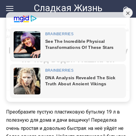
Перейти
Сладкая Жизнь
к
контенту
Главная
»
Не зря оставила 19 л бутылку из-под воды. Нашла ей
достойное применение
Не зря оставила 19 л бутылку
из-под воды. Нашла ей
достойное применение
Преобразите пустую пластиковую бутылку 19 л в
полезную для дома и дачи вещичку! Переделка
очень простая и довольно быстрая: на неё уйдёт не