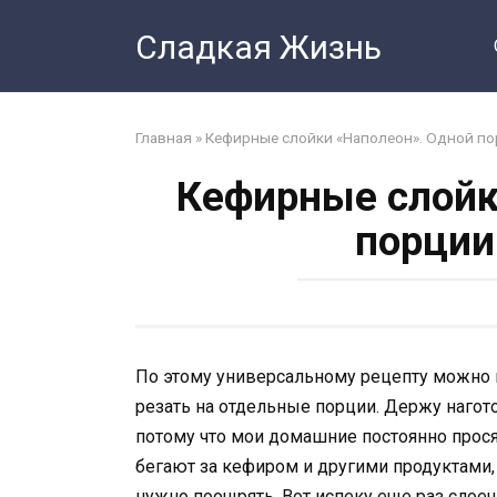
Перейти
Сладкая Жизнь
к
контенту
Главная
»
Кефирные слойки «Наполеон». Одной по
Кефирные слойк
порции
По этому универсальному рецепту можно го
резать на отдельные порции. Держу нагот
потому что мои домашние постоянно прося
бегают за кефиром и другими продуктами,
нужно поощрять. Вот испеку еще раз слоеч