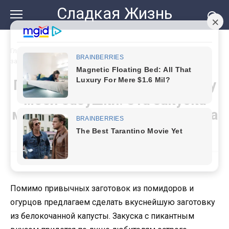
Перейти
Сладкая Жизнь
к
контенту
Главная
»
Пикантная капуста по рецепту моей бабушки. Эта
закуска моментально улетает со стола
Пикантная капуста по рецепту
моей бабушки. Эта закуска
моментально улетает со стола
Помимо привычных заготовок из помидоров и
огурцов предлагаем сделать вкуснейшую заготовку
из белокочанной капусты. Закуска с пикантным