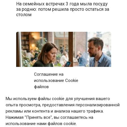
На семейных встречах 3 года мыла посуду
за родню: потом решила просто остаться за
столом
Соглашение на
использование Cookie
файлов
Мы используем файлы cookie для улучшения вашего
Первое свидание с мужчиной закончилось
опыта просмотра, предоставления персонализированной
после 11 звонков матери: дома я приняла
рекламы или контента и анализа нашего трафика.
непростое решение
Нажимая "Принять все", вы соглашаетесь на
использование нами файлов cookie.