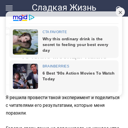
Перейти
Сладкая Жизнь
к
контенту
Главная
»
Ела сало каждый день в течение месяца. Какие
изменения я заметила
Ела сало каждый день в
течение месяца. Какие
изменения я заметила
Я решила провести такой эксперимент и поделиться
с читателями его результатами, которые меня
поразили.