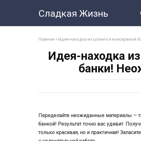
Перейти
Сладкая Жизнь
к
контенту
Главная
»
Идея-находка из шланга и консервной б
Идея-находка из
банки! Нео
Переделайте неожиданные материалы — т
банкой! Результат точно вас удивит. Полу
только красивая, но и практичная! Запас
к увлекательной работе.