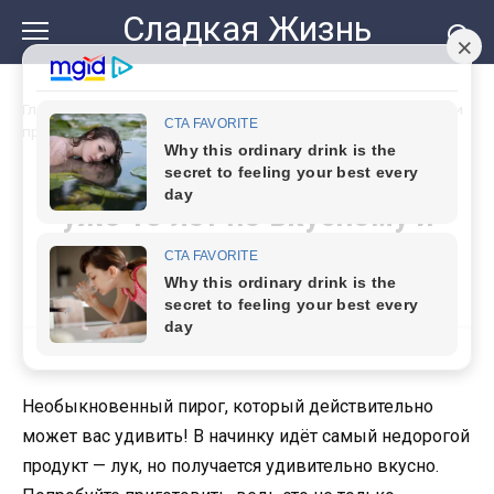
Перейти
Сладкая Жизнь
к
контенту
Главная
»
Лук вкуснее мяса! Готовлю уже 15 лет по вкусному и
простому рецепту
Лук вкуснее мяса! Готовлю
уже 15 лет по вкусному и
простому рецепту
Необыкновенный пирог, который действительно
может вас удивить! В начинку идёт самый недорогой
продукт — лук, но получается удивительно вкусно.