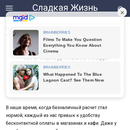
Перейти
Сладкая Жизнь
к
контенту
Главная
»
Пригодится каждому. Для чего находчивые люди
оборачивают в фольгу свои банковские карты
Пригодится каждому. Для
чего находчивые люди
оборачивают в фольгу свои
банковские карты
В наше время, когда безналичный расчет стал
нормой, каждый из нас привык к удобству
бесконтактной оплаты в магазинах и кафе. Даже у