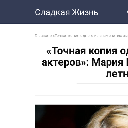
Перейти
Сладкая Жизнь
к
контенту
Главная
»
«Точная копия одного из знаменитых ак
«Точная копия 
актеров»: Мария
летн