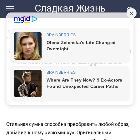
Перейти
Сладкая Жизнь
к
контенту
Главная
»
Сделала дизайнерскую сумку из копеечного шнура:
все подруги спрашивают, где я такую купила
Сделала дизайнерскую сумку
из копеечного шнура: все
подруги спрашивают, где я
такую купила
Стильная сумка способна преобразить любой образ,
добавив к нему «изюминку». Оригинальный