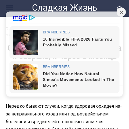
Перейти
Сладкая Жизнь
к
контенту
Главная
»
Соседка выкинула орхидею, а я забрала, и через 2
месяца вернула ей здоровый цветок
Соседка выкинула орхидею, а
я забрала, и через 2 месяца
вернула ей здоровый цветок
Нередко бывают случаи, когда здоровая орхидея из-
за неправильного ухода или под воздействием
болезней и вредителей полностью лишается