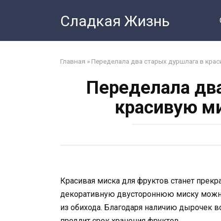
Перейти
Сладкая Жизнь
к
контенту
Главная
»
Переделала два старых дуршлага в крас
Переделала два
красивую ми
Красивая миска для фруктов станет прекр
декоративную двустороннюю миску можно
из обихода. Благодаря наличию дырочек в
продлит срок хранения фруктов.