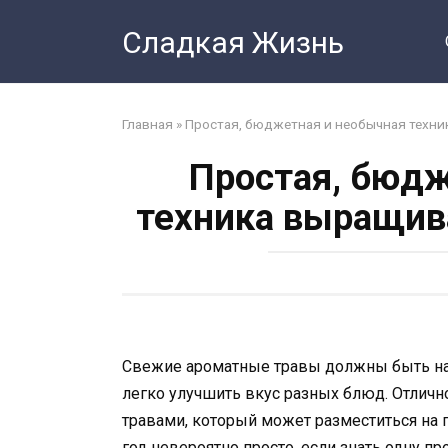
Перейти
Сладкая Жизнь
к
контенту
Главная
»
Простая, бюджетная и необычная техни
Простая, бюдж
техника выращива
Свежие ароматные травы должны быть на 
легко улучшить вкус разных блюд. Отличн
травами, который может разместиться на 
год невероятно просто, если знать одну п