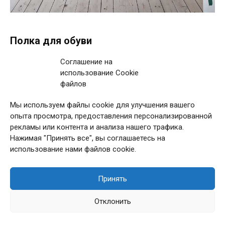
Полка для обуви
Современные дизайны полок для обуви предлагают
Соглашение на
использование Cookie
различные варианты исполнения – от компактных
файлов
подвесных конструкций до полок с ящиками и
дополнительными функциональными элементами.
Мы используем файлы cookie для улучшения вашего
Такие решения позволяют эффективно использовать
опыта просмотра, предоставления персонализированной
рекламы или контента и анализа нашего трафика.
вертикальное пространство и даже интегрировать
Нажимая "Принять все", вы соглашаетесь на
полку в декор прихожей.
использование нами файлов cookie.
Принять
Отклонить