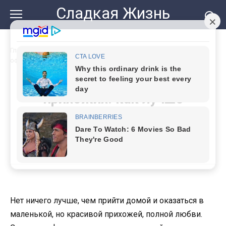
Перейти
Сладкая Жизнь
к
контенту
Главная
»
19 маленьких, но уютных прихожих: как лучше
оформить, советы и фото идеи
19 маленьких, но уютных
прихожих: как лучше
оформить, советы и фото
идеи
Нет ничего лучше, чем прийти домой и оказаться в
маленькой, но красивой прихожей, полной любви.