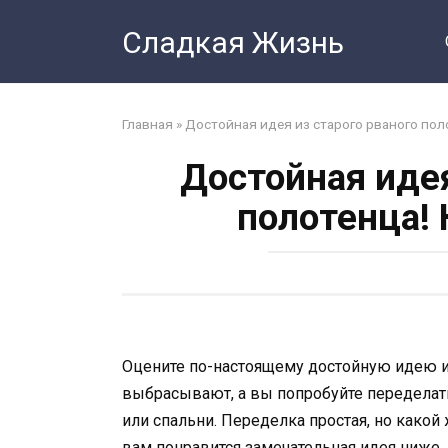
Перейти
Сладкая Жизнь
к
контенту
Главная
»
Достойная идея из старого рваного пол
Достойная идея
полотенца! 
Оцените по-настоящему достойную идею из
выбрасывают, а вы попробуйте переделат
или спальни. Переделка простая, но какой
вам понравится замечательная идея ниже.