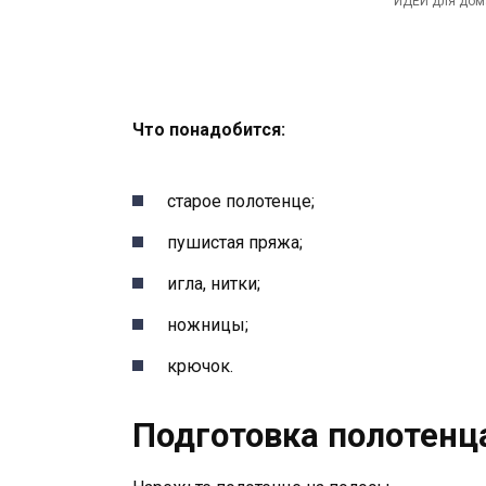
ИДЕИ для дома
Что понадобится:
старое полотенце;
пушистая пряжа;
игла, нитки;
ножницы;
крючок.
Подготовка полотенц