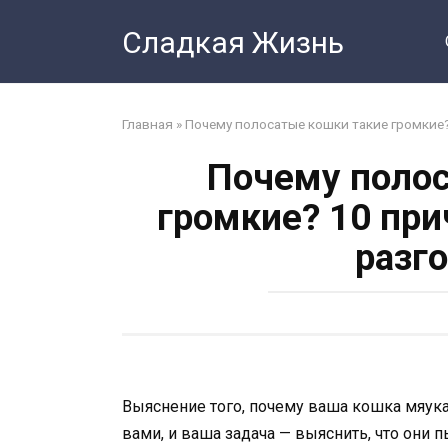
Перейти
Сладкая Жизнь
к
контенту
Главная
»
Почему полосатые кошки такие громкие?
Почему полос
громкие? 10 при
разг
Выяснение того, почему ваша кошка мяукае
вами, и ваша задача — выяснить, что они 