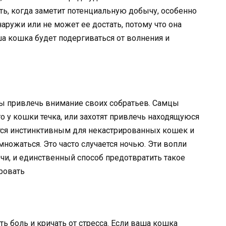
ть, когда заметит потенциальную добычу, особенно
наружи или не может ее достать, потому что она
а кошка будет подергиваться от волнения и
бы привлечь внимание своих собратьев. Самцы
то у кошки течка, или захотят привлечь находящуюся
ется инстинктивным для некастрированных кошек и
змножаться. Это часто случается ночью. Эти вопли
очи, и единственный способ предотвратить такое
ровать
ь боль и кричать от стресса. Если ваша кошка