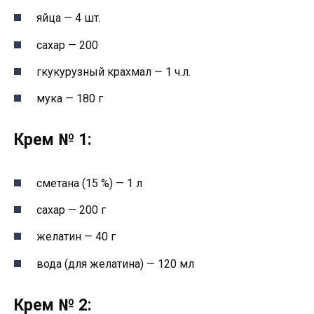
яйца — 4 шт.
сахар — 200
гкукурузный крахмал — 1 ч.л.
мука — 180 г
Крем № 1:
сметана (15 %) — 1 л
сахар — 200 г
желатин — 40 г
вода (для желатина) — 120 мл
Крем № 2: