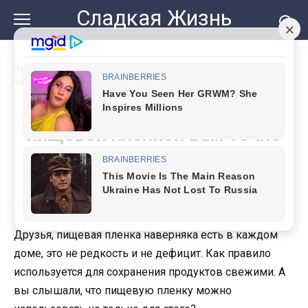
Перейти
Сладкая Жизнь
к
контенту
Главная
»
Эти гениальные советы с пищевой пленкой вам
точно пригодятся
Эти гениальные советы с
пищевой пленкой вам точно
пригодятся
Друзья, пищевая пленка наверняка есть в каждом
доме, это не редкость и не дефицит. Как правило
используется для сохранения продуктов свежими. А
вы слышали, что пищевую пленку можно