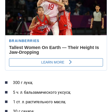
300 г лука;
5 ч. л. бальзамического уксуса;
1 ст. л. растительного масла;
30 г сахара;