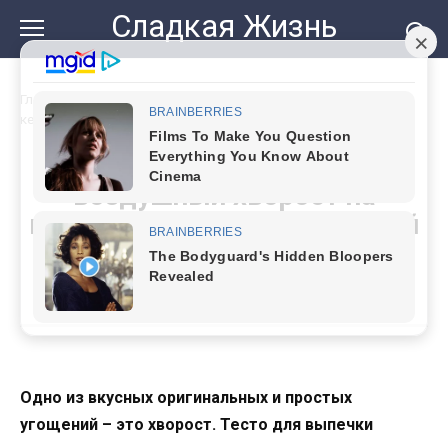
Перейти
Сладкая Жизнь
к
контенту
Главная
»
Как приготовить вкусный и воздушный хворост на
кефире: рецепт, проверенный временем
Как приготовить вкусный и
воздушный хворост на
кефире: рецепт, проверенный
временем
Одно из вкусных оригинальных и простых
угощений – это хворост. Тесто для выпечки