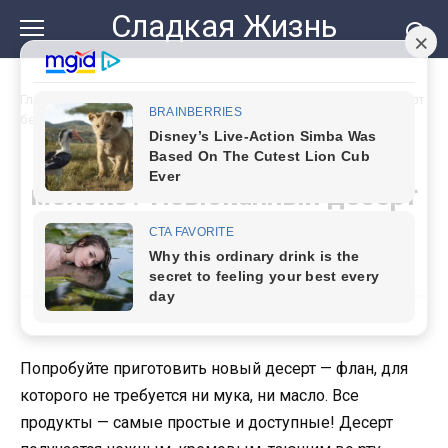
Перейти
Сладкая Жизнь
к
контенту
Главная
»
У вас есть 1 апельсин и молоко? Изысканный десерт
без муки
У вас есть 1 апельсин и
молоко? Изысканный десерт
без муки
Попробуйте приготовить новый десерт — флан, для
которого не требуется ни мука, ни масло. Все
продукты — самые простые и доступные! Десерт