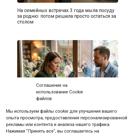
На семейных встречах 3 года мыла посуду
за родню: потом решила просто остаться за
столом
Соглашение на
использование Cookie
файлов
Мы используем файлы cookie для улучшения вашего
Первое свидание с мужчиной закончилось
опыта просмотра, предоставления персонализированной
после 11 звонков матери: дома я приняла
рекламы или контента и анализа нашего трафика.
непростое решение
Нажимая "Принять все", вы соглашаетесь на