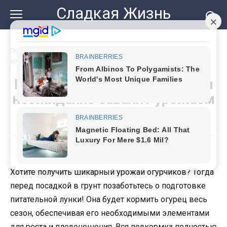
Перейти
Сладкая Жизнь
к
контенту
Главная
»
Положите в лунку, и огурчики неожиданно завалят
урожаем
Положите в лунку, и огурчики
неожиданно завалят урожаем
Хотите получить шикарный урожай огурчиков? Тогда
перед посадкой в грунт позаботьтесь о подготовке
питательной лунки! Она будет кормить огурец весь
сезон, обеспечивая его необходимыми элементами
для роста и плодоношения. Вся подкормка полностью