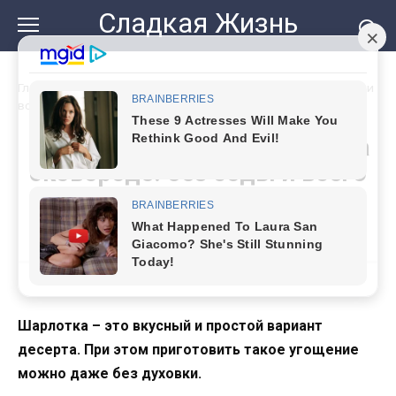
Перейти
Сладкая Жизнь
к
контенту
Главная
»
Как приготовить шарлотку на сковороде: без соды и
всего на одном яйце
Как приготовить шарлотку на
сковороде: без соды и всего
на одном яйце
Шарлотка – это вкусный и простой вариант
десерта. При этом приготовить такое угощение
можно даже без духовки.