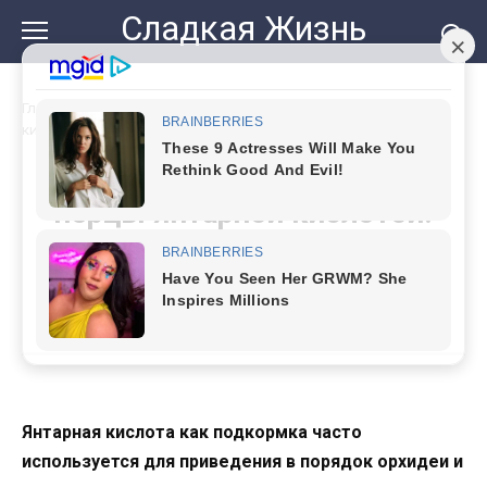
Перейти
Сладкая Жизнь
к
контенту
Главная
»
Можно ли подкармливать перцы янтарной
кислотой: мало кто знает правильный ответ
Можно ли подкармливать
перцы янтарной кислотой:
мало кто знает правильный
ответ
Янтарная кислота как подкормка часто
используется для приведения в порядок орхидеи и