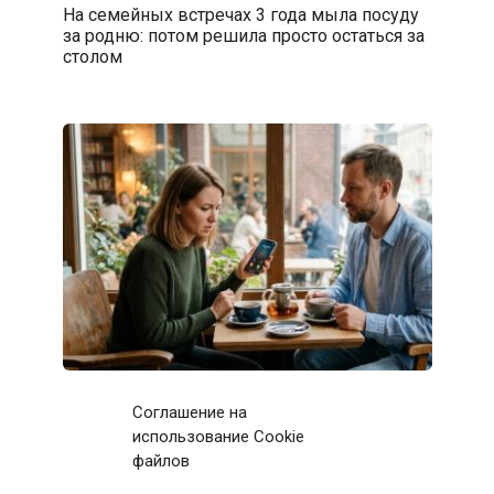
На семейных встречах 3 года мыла посуду
за родню: потом решила просто остаться за
столом
Первое свидание с мужчиной закончилось
Соглашение на
после 11 звонков матери: дома я приняла
использование Cookie
непростое решение
файлов