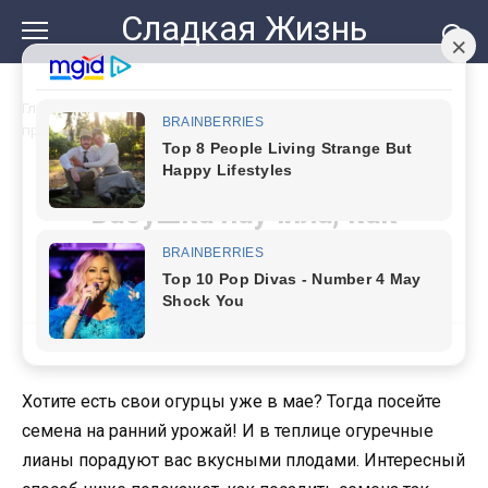
Перейти
Сладкая Жизнь
к
контенту
Главная
»
Ем свои огурцы уже в мае. Бабушка научила, как
правильно сеять семена
Ем свои огурцы уже в мае.
Бабушка научила, как
правильно сеять семена
Хотите есть свои огурцы уже в мае? Тогда посейте
семена на ранний урожай! И в теплице огуречные
лианы порадуют вас вкусными плодами. Интересный