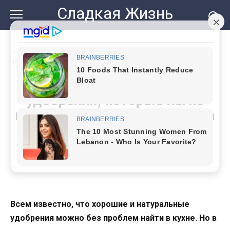
Перейти
Сладкая Жизнь
к
контенту
Главная
»
2 самых неожиданных удобрения, которые легко
найти на кухне: садоводам на заметку
2 самых неожиданных
удобрения, которые легко
найти на кухне: садоводам на
заметку
Всем известно, что хорошие и натуральные
удобрения можно без проблем найти в кухне. Но в