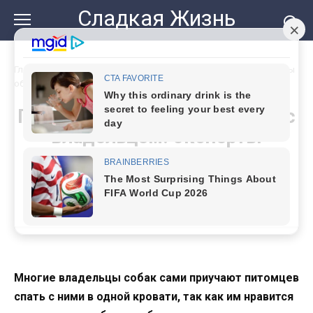
Перейти
Сладкая Жизнь
к
контенту
Главная
»
Почему собака может спать с владельцем: эксперты
объяснили поведение животных
Почему собака может спать с
владельцем: эксперты
объяснили поведение
животных
Многие владельцы собак сами приучают питомцев
спать с ними в одной кровати, так как им нравится