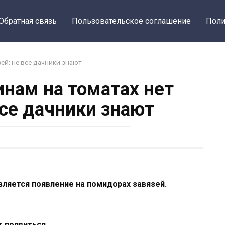
Обратная связь
Пользовательское соглашение
Поли
ей: не все дачники знают
инам на томатах нет
все дачники знают
ляется появление на помидорах завязей.
т появиться.