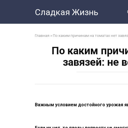
Перейти
Сладкая Жизнь
к
контенту
Главная
»
По каким причинам на томатах нет завяз
По каким прич
завязей: не 
Важным условием достойного урожая яв
Если их нет, то плоды попросту не смогу