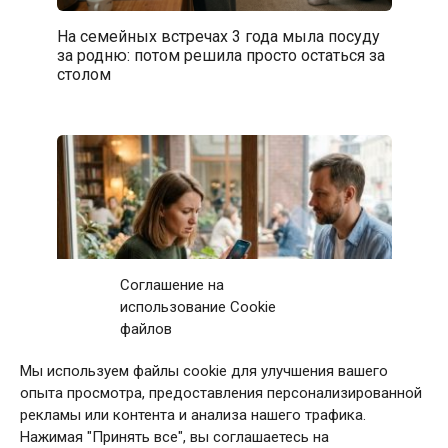
На семейных встречах 3 года мыла посуду
за родню: потом решила просто остаться за
столом
Соглашение на
использование Cookie
файлов
Мы используем файлы cookie для улучшения вашего
Первое свидание с мужчиной закончилось
опыта просмотра, предоставления персонализированной
после 11 звонков матери: дома я приняла
рекламы или контента и анализа нашего трафика.
непростое решение
Нажимая "Принять все", вы соглашаетесь на