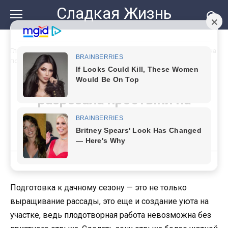
Перейти
Сладкая Жизнь
к
контенту
Главная
»
Подметила идею у дачников: разрезала простыни на
полоски и сделала так же
Подметила идею у дачников:
разрезала простыни на
полоски и сделала так же
Подготовка к дачному сезону — это не только
выращивание рассады, это еще и создание уюта на
участке, ведь плодотворная работа невозможна без