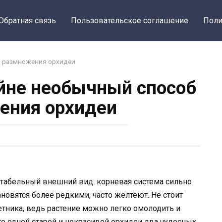
Обратная связь
Пользовательское соглашение
Поли
б размножения орхидеи
айне необычный способ
ения орхидеи
табельный внешний вид: корневая система сильно
ановятся более редкими, часто желтеют. Не стоит
етника, ведь растение можно легко омолодить и
о одной старой и некрасивой орхидеи два чудесных