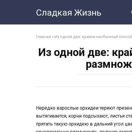
Перейти
Сладкая Жизнь
к
контенту
Главная
»
Из одной две: крайне необычный спосо
Из одной две: кр
размнож
Нередко взрослые орхидеи теряют презен
вытягивается, корни подсыхают, листья ст
прятать такую орхидею в дальний угол цв
одновременно размножить, получив вмест