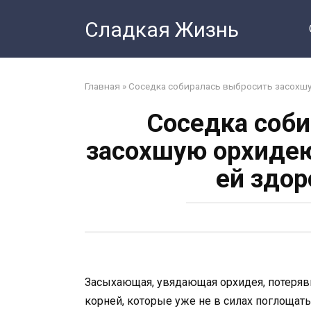
Перейти
Сладкая Жизнь
к
контенту
Главная
»
Соседка собиралась выбросить засохшу
Соседка соби
засохшую орхидею
ей здор
Засыхающая, увядающая орхидея, потерявш
корней, которые уже не в силах поглощать