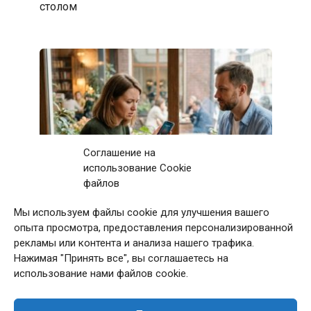
столом
Соглашение на
использование Cookie
файлов
Мы используем файлы cookie для улучшения вашего
Первое свидание с мужчиной закончилось
опыта просмотра, предоставления персонализированной
после 11 звонков матери: дома я приняла
рекламы или контента и анализа нашего трафика.
непростое решение
Нажимая "Принять все", вы соглашаетесь на
использование нами файлов cookie.