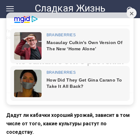
Перейти
Сладкая Жизнь
к
контенту
Главная
»
Об урожае забудьте: никогда не сажайте эти 6
растений рядом с кабачками
Об урожае забудьте: никогда
не сажайте эти 6 растений
рядом с кабачками
Дадут ли кабачки хороший урожай, зависит в том
числе от того, какие культуры растут по
соседству.