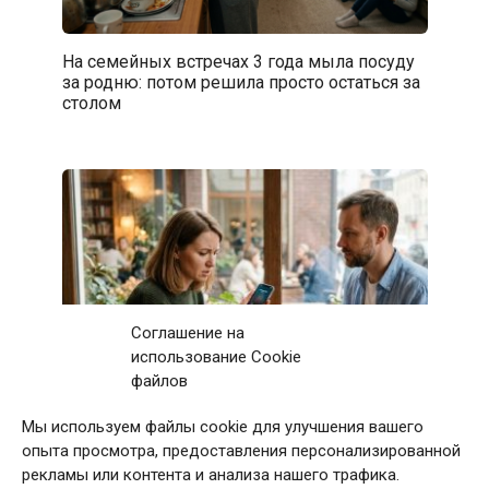
На семейных встречах 3 года мыла посуду
за родню: потом решила просто остаться за
столом
Соглашение на
использование Cookie
файлов
Мы используем файлы cookie для улучшения вашего
Первое свидание с мужчиной закончилось
опыта просмотра, предоставления персонализированной
после 11 звонков матери: дома я приняла
рекламы или контента и анализа нашего трафика.
непростое решение