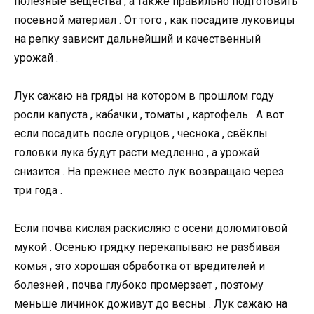
полезные вещества , а также правильно подготовить
посевной материал . От того , как посадите луковицы
на репку зависит дальнейший и качественный
урожай .
Лук сажаю на гряды на котором в прошлом году
росли капуста , кабачки , томаты , картофель . А вот
если посадить после огурцов , чеснока , свёклы
головки лука будут расти медленно , а урожай
снизится . На прежнее место лук возвращаю через
три года .
Если почва кислая раскисляю с осени доломитовой
мукой . Осенью грядку перекапываю не разбивая
комья , это хорошая обработка от вредителей и
болезней , почва глубоко промерзает , поэтому
меньше личинок доживут до весны . Лук сажаю на