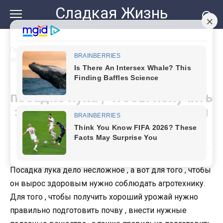
Перейти
Сладкая Жизнь
к
контенту
Главная
»
Что я кладу в бороздки при посадке лука , чтобы
получить здоровые крупные луковицы
Что я кладу в бороздки при
посадке лука , чтобы получить
здоровые крупные луковицы
Посадка лука дело несложное , а вот для того , чтобы
он вырос здоровым нужно соблюдать агротехнику.
Для того , чтобы получить хороший урожай нужно
правильно подготовить почву , внести нужные