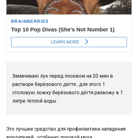
Замачиваю лук перед посевом на 20 мин в
растворе берёзового дёгтя , для этого 1
столовую ложку берёзового дёгтя развожу в 1
литре тёплой воды .
Это лучшее средство для профилактики нападения
вредителей , особенно луковой мухи .