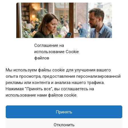
Соглашение на
использование Cookie
файлов
Мы используем файлы cookie для улучшения вашего
Первое свидание с мужчиной закончилось
опыта просмотра, предоставления персонализированной
после 11 звонков матери: дома я приняла
рекламы или контента и анализа нашего трафика.
непростое решение
Нажимая "Принять все", вы соглашаетесь на
использование нами файлов cookie.
Принять
© 2026 Сладкая Жизнь
Отклонить