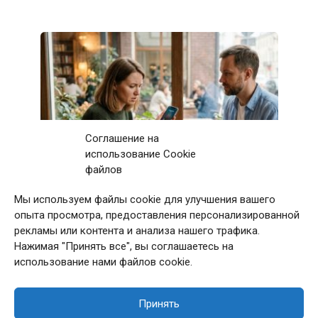
Соглашение на
использование Cookie
файлов
Мы используем файлы cookie для улучшения вашего
Первое свидание с мужчиной закончилось
опыта просмотра, предоставления персонализированной
после 11 звонков матери: дома я приняла
рекламы или контента и анализа нашего трафика.
непростое решение
Нажимая "Принять все", вы соглашаетесь на
использование нами файлов cookie.
Принять