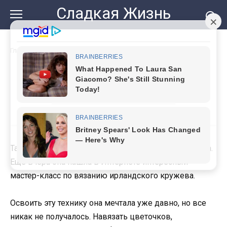
Перейти
Сладкая Жизнь
к
контенту
Главная
»
Развод по обоюдному желанию
Развод по обоюдному
желанию
Тамара уже полчаса сидела перед экраном ноутбука.
Еще вчера она нашла в Интернете интересный
мастер-класс по вязанию ирландского кружева.
Освоить эту технику она мечтала уже давно, но все
никак не получалось. Навязать цветочков,