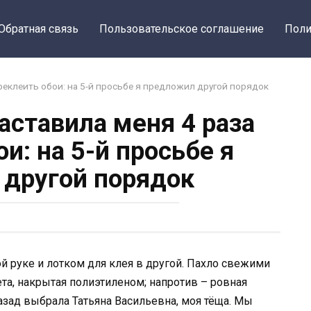
Обратная связь
Пользовательское соглашение
Поли
реклеить обои: на 5-й просьбе я предложил другой порядок
аставила меня 4 раза
и: на 5-й просьбе я
другой порядок
ой руке и лотком для клея в другой. Пахло свежими
зета, накрытая полиэтиленом; напротив – ровная
назад выбрала Татьяна Васильевна, моя тёща. Мы