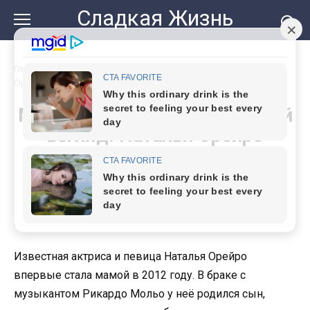
Перейти
Сладкая Жизнь
к
контенту
Главная
»
Мамина улыбка и узнаваемый взгляд: Наталья
Орейро показала, как вырос её сын Мерлин
Мамина улыбка и узнаваемый
взгляд: Наталья Орейро
показала, как вырос её сын
Мерлин
Известная актриса и певица Наталья Орейро
впервые стала мамой в 2012 году. В браке с
музыкантом Рикардо Мольо у неё родился сын,